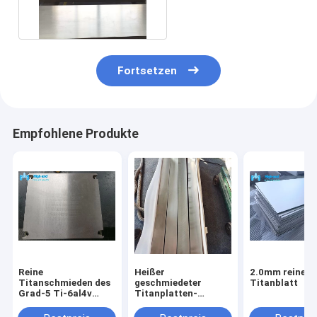
AMS 4928 Gr5 AS9100
Fortsetzen
Empfohlene Produkte
Reine
Heißer
2.0mm reines
Titanschmieden des
geschmiedeter
Titanblatt
Grad-5 Ti-6al4v
Titanplatten-
überziehen
unvermischter
getempertes
Titanblock ASTM