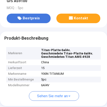
Gr5 AS9100
MOQ：5pc
Bestpreis
Kontakt
Produkt-Beschreibung
,
Titan-Platte 6al4v
Markieren
,
Geschmiedete Titan-Platte 6al4v
Geschmiedetes Titan AMS 4928
Herkunftsort
China
Lieferzeit
15
Markenname
YIXIN TITANIUM
Min Bestellmenge
5pc
Modellnummer
6Al4V
Sehen Sie mehr an