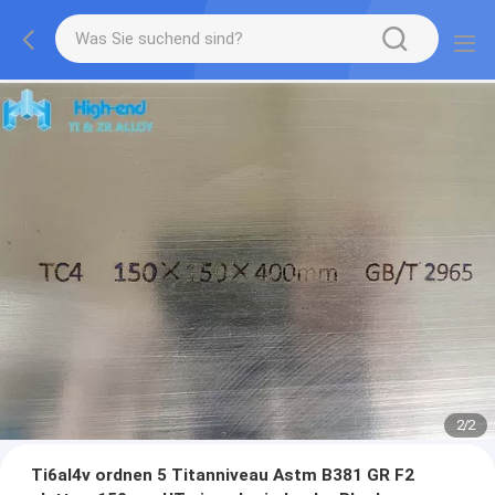
2
/
2
Ti6al4v ordnen 5 Titanniveau Astm B381 GR F2