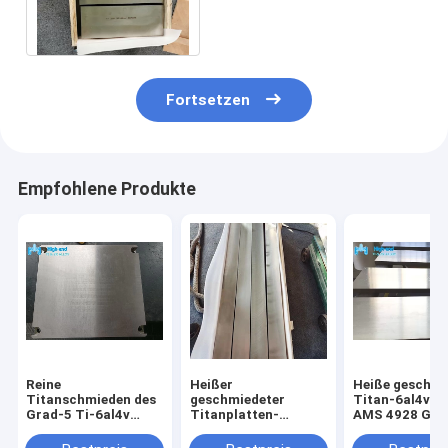
F2 platten-150mm UT ein
schmiedender Block
Fortsetzen
Empfohlene Produkte
Reine
Heißer
Heiße geschmi
Titanschmieden des
geschmiedeter
Titan-6al4v Pl
Grad-5 Ti-6al4v
Titanplatten-
AMS 4928 Gr5
überziehen
unvermischter
AS9100
getempertes
Titanblock ASTM