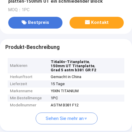
platten-150mm UT ein schmiedender Block
MOQ：1PC
Bestpreis
Kontakt
Produkt-Beschreibung
,
Ti6al4v-Titanplatte
Markieren
,
150mm UT Titanplatte
Grad 5 astm b381 GR F2
Herkunftsort
Gemacht in China
Lieferzeit
15 Tage
Markenname
YIXIN TITANIUM
Min Bestellmenge
1PC
Modellnummer
ASTM B381 F12
Sehen Sie mehr an