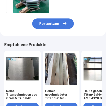
platten-ASTM B381
Fortsetzen
Empfohlene Produkte
Reine
Heißer
Heiße geschmi
Titanschmieden des
geschmiedeter
Titan-6al4v Pl
Grad-5 Ti-6al4v
Titanplatten-
AMS 4928 Gr5
überziehen
unvermischter
AS9100
getempertes
Titanblock ASTM