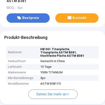
ASTM B381
MOQ：5pc
Bestpreis
Kontakt
Produkt-Beschreibung
,
HB 361 Titanplatte
Markieren
,
Titanplatte ASTM B381
Hochfeste Platte ASTM B381
Herkunftsort
Gemacht in China
Lieferzeit
15 Tage
Markenname
YIXIN TITANIUM
Min Bestellmenge
5pc
Modellnummer
ASTM B381 F5
Sehen Sie mehr an