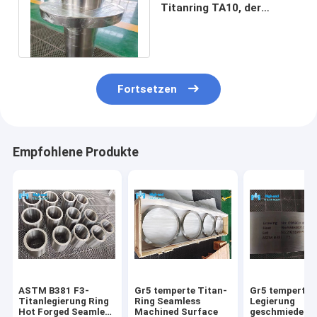
Titanring TA10, der
chemische Ausrüstung
schmiedet
Fortsetzen
Empfohlene Produkte
ASTM B381 F3-
Gr5 temperte Titan-
Gr5 temperte
Titanlegierung Ring
Ring Seamless
Legierung
Hot Forged Seamless
Machined Surface
geschmiedete