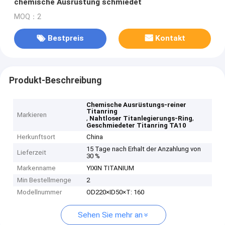
chemische Ausrüstung schmiedet
MOQ：2
Bestpreis
Kontakt
Produkt-Beschreibung
Chemische Ausrüstungs-reiner
Titanring
Markieren
,
,
Nahtloser Titanlegierungs-Ring
Geschmiedeter Titanring TA10
Herkunftsort
China
15 Tage nach Erhalt der Anzahlung von
Lieferzeit
30 %
Markenname
YIXIN TITANIUM
Min Bestellmenge
2
Modellnummer
OD220×ID50×T: 160
Sehen Sie mehr an